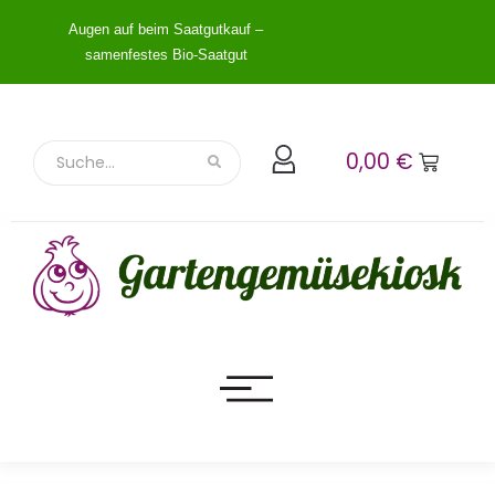
Augen auf beim Saatgutkauf –
samenfestes Bio-Saatgut
0,00
€