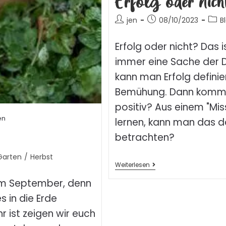
Erfolg oder nich
jen
08/10/2023
B
Erfolg oder nicht? Das i
immer eine Sache der De
kann man Erfolg definie
Bemühung. Dann kommt
positiv? Aus einem "Mi
en
lernen, kann man das d
betrachten?
Garten
/
Herbst
Weiterlesen
 im September, denn
s in die Erde
r ist zeigen wir euch