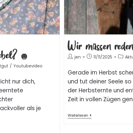
Wir müssen rede
ebel? 🧅
jen
11/11/2025
Akt
tgut
/
Youtubevideo
Gerade im Herbst schenk
cht nur dich,
und tut deiner Seele so
eerntete
der Herbsternte und en
chter
Zeit in vollen Zügen ge
ckvoller als je
Weiterlesen