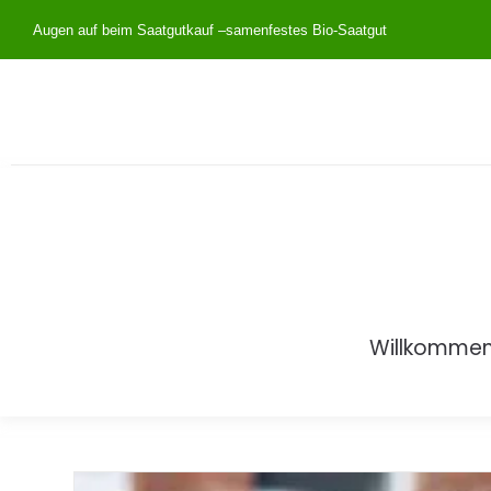
Augen auf beim Saatgutkauf –
samenfestes Bio-Saatgut
Willkomme