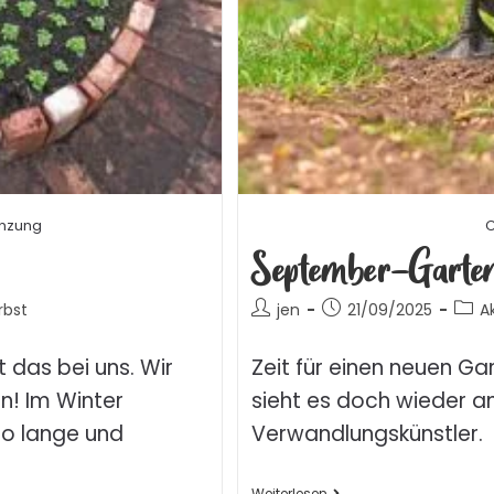
anzung
C
September-Garte
rbst
jen
21/09/2025
A
t das bei uns. Wir
Zeit für einen neuen G
en! Im Winter
sieht es doch wieder an
o lange und
Verwandlungskünstler.
Weiterlesen