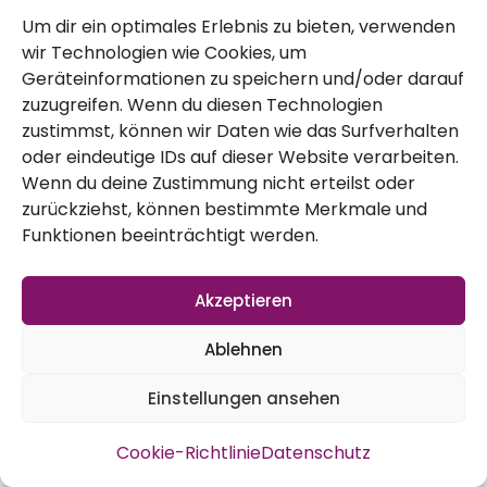
Um dir ein optimales Erlebnis zu bieten, verwenden
Datensicherheit in unserem Unternehmen
wir Technologien wie Cookies, um
zu erhöhen, um letztlich ein optimales
Geräteinformationen zu speichern und/oder darauf
zuzugreifen. Wenn du diesen Technologien
Schutzniveau für die von uns verarbeiteten
zustimmst, können wir Daten wie das Surfverhalten
personenbezogenen Daten sicherzustellen.
oder eindeutige IDs auf dieser Website verarbeiten.
Die anonymen Daten der Server-Logfiles
Wenn du deine Zustimmung nicht erteilst oder
zurückziehst, können bestimmte Merkmale und
werden getrennt von allen durch eine
Funktionen beeinträchtigt werden.
betroffene Person angegebenen
personenbezogenen Daten gespeichert.
Akzeptieren
5. Registrierung auf unserer Internetseite
Ablehnen
Die betroffene Person hat die Möglichkeit,
Einstellungen ansehen
sich auf der Internetseite des für die
Verarbeitung Verantwortlichen unter
Cookie-Richtlinie
Datenschutz
Angabe von personenbezogenen Daten zu