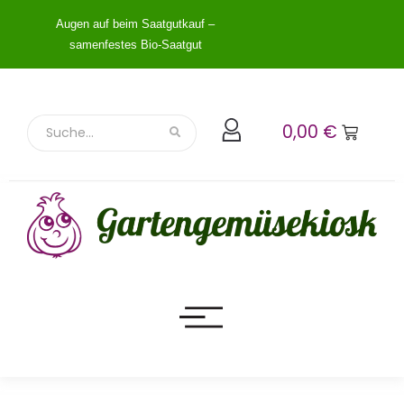
Augen auf beim Saatgutkauf –
samenfestes Bio-Saatgut
0,00
€