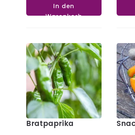
In den
Warenkorb
Bratpaprika
Snac