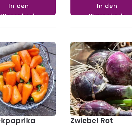
In den
In den
Warenkorb
Warenkorb
kpaprika
Zwiebel Rot