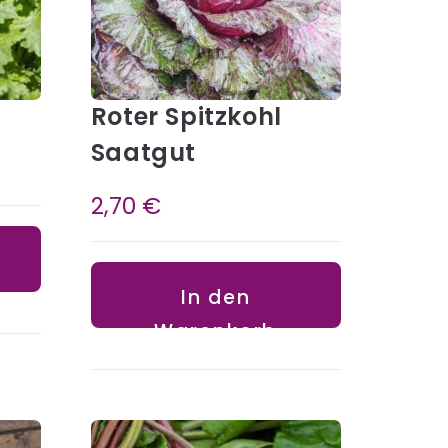
Roter Spitzkohl
Saatgut
2,70
€
In den
Warenkorb