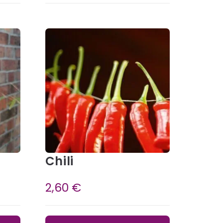
Chili
2,60
€