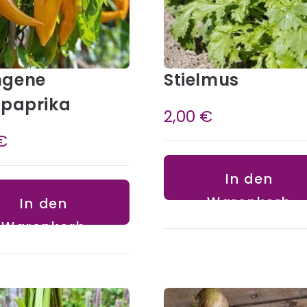
ngene
Stielmus
zpaprika
2,00
€
€
In den
Warenkorb
In den
Warenkorb