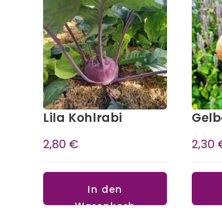
Lila Kohlrabi
Gelb
2,80
€
2,30
In den
Warenkorb