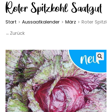
Roter Spitzkohl Saatgut
Start
>
Aussaatkalender
>
März
>
Roter Spitzko
←Zurück
🔍