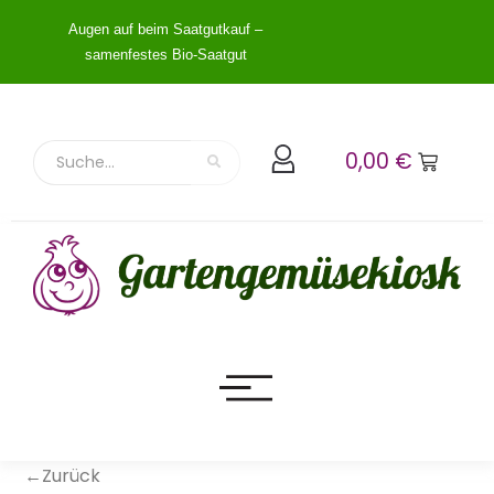
Augen auf beim Saatgutkauf –
samenfestes Bio-Saatgut
0,00
€
←Zurück