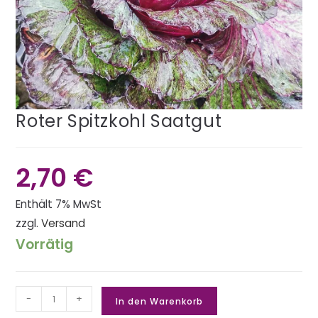
Roter Spitzkohl Saatgut
2,70
€
Enthält 7% MwSt
zzgl.
Versand
Vorrätig
-
+
In den Warenkorb