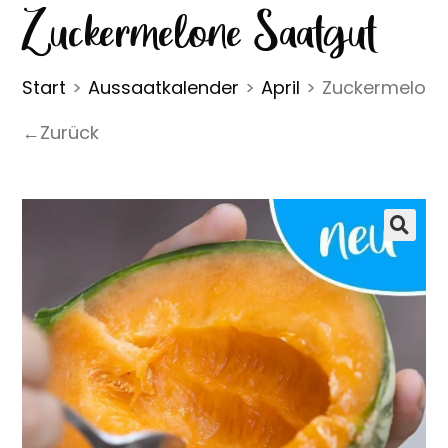
Zuckermelone Saatgut
Start
>
Aussaatkalender
>
April
>
Zuckermelone
←Zurück
🔍