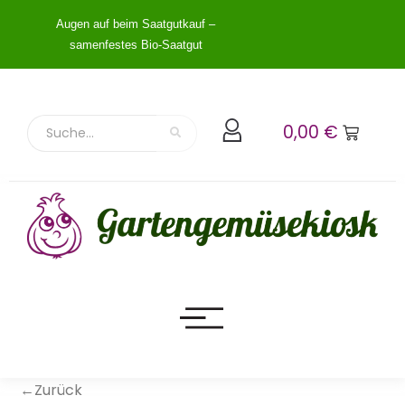
Augen auf beim Saatgutkauf –
samenfestes Bio-Saatgut
0,00
€
←Zurück