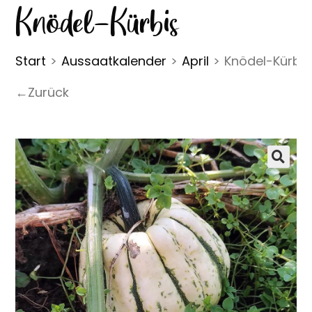
Knödel-Kürbis
Start
>
Aussaatkalender
>
April
>
Knödel-Kürbis
←Zurück
🔍