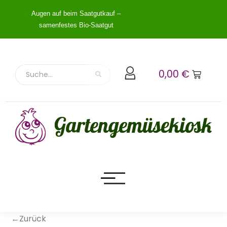
Augen auf beim Saatgutkauf –
samenfestes Bio-Saatgut
0,00
€
←Zurück