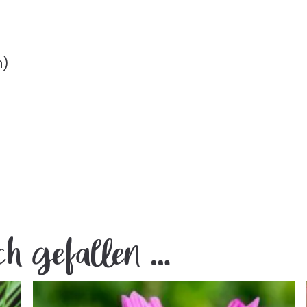
n)
ch gefallen …