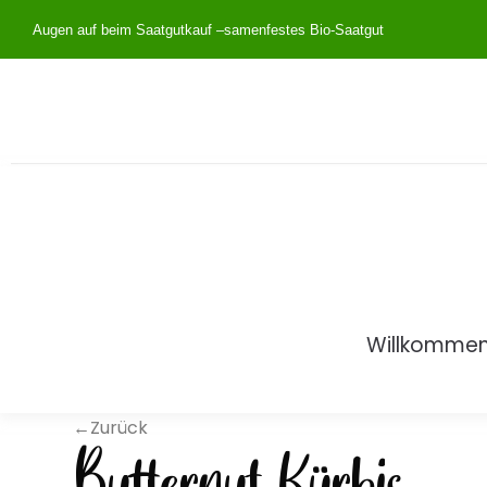
Augen auf beim Saatgutkauf –
samenfestes Bio-Saatgut
Willkomme
←Zurück
Butternut Kürbis