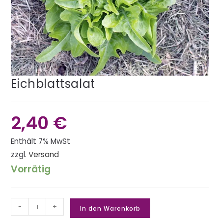
Eichblattsalat
2,40
€
Enthält 7% MwSt
zzgl.
Versand
Vorrätig
-
+
In den Warenkorb