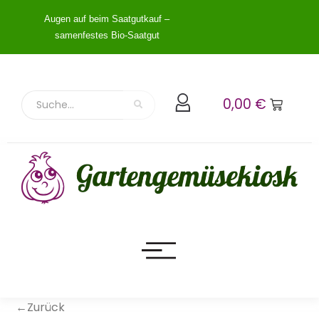
Augen auf beim Saatgutkauf –
samenfestes Bio-Saatgut
0,00
€
←Zurück