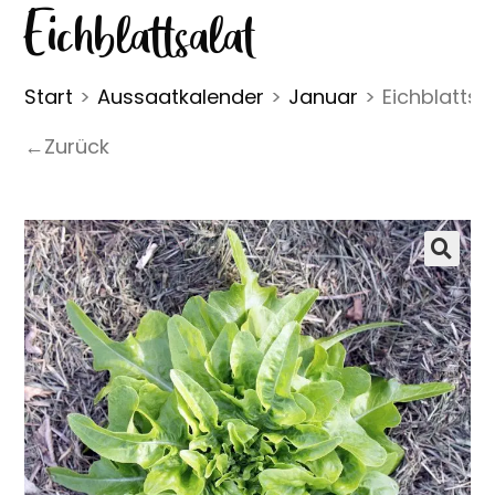
Eichblattsalat
Start
>
Aussaatkalender
>
Januar
>
Eichblattsa
←Zurück
🔍