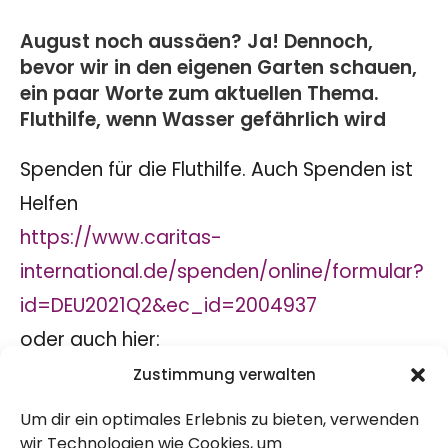
August noch aussäen? Ja! Dennoch,
bevor wir in den eigenen Garten schauen,
ein paar Worte zum aktuellen Thema.
Fluthilfe, wenn Wasser gefährlich wird
Spenden für die Fluthilfe. Auch Spenden ist
Helfen
https://www.caritas-
international.de/spenden/online/formular?
id=DEU2021Q2&ec_id=2004937
oder auch hier:
https://www.aktionsbuendnis-
Zustimmung verwalten
katastrophenhilfe.de/hochwasser-in-
Um dir ein optimales Erlebnis zu bieten, verwenden
deutschland
wir Technologien wie Cookies, um