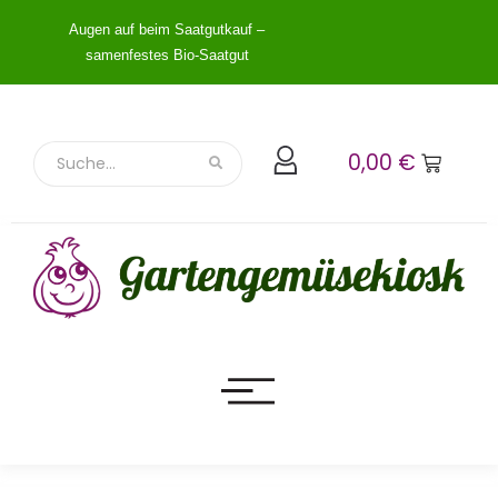
Augen auf beim Saatgutkauf –
samenfestes Bio-Saatgut
0,00
€