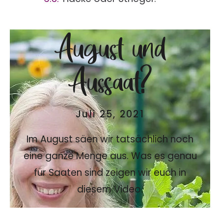
August und
Aussaat?
Juli 25, 2021
Im August säen wir tatsächlich noch
eine ganze Menge aus. Was es genau
für Saaten sind zeigen wir euch in
diesem Video.