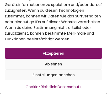
Geräteinformationen zu speichern und/oder darauf
Aussaaten im August
zuzugreifen. Wenn du diesen Technologien
zustimmst, können wir Daten wie das Surfverhalten
Im Moment ist es im Garten ja schon
oder eindeutige IDs auf dieser Website verarbeiten.
teilweise herausfordernd mit dem Wetter.
Wenn du deine Zustimmung nicht erteilst oder
Das viele Wasser macht es nicht einfacher.
zurückziehst, können bestimmte Merkmale und
Funktionen beeinträchtigt werden.
Kraut- und Braunfäule steht vor der Tür
oder ist schon da, ebenso sind andere
Akzeptieren
Erkrankungen jetzt schneller da. Wir stärken
Ablehnen
die Pflanzen und entfernen befallene
Blätter, aber dieses Jahr ist eine
Einstellungen ansehen
Herausforderung im Garten. Umso
Cookie-Richtlinie
Datenschutz
erfreulicher, dass es mit der Aussaat noch
nicht vorbei ist.
Blattgemüse aussäen im August