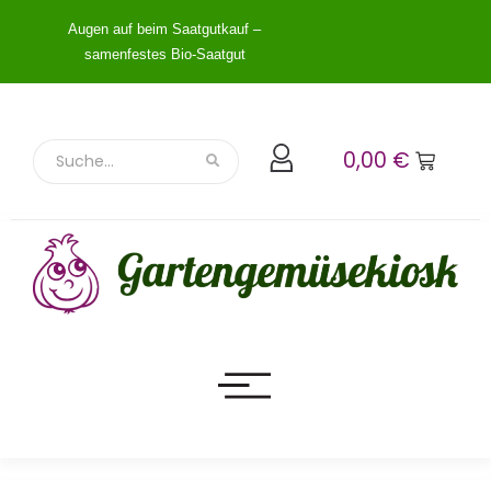
Augen auf beim Saatgutkauf –
samenfestes Bio-Saatgut
0,00
€