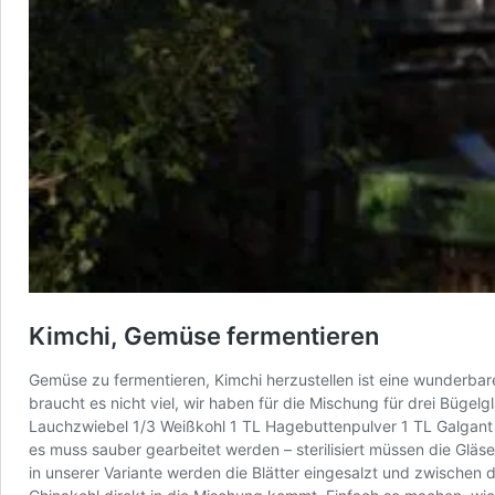
Kimchi, Gemüse fermentieren
Gemüse zu fermentieren, Kimchi herzustellen ist eine wunderb
braucht es nicht viel, wir haben für die Mischung für drei Büg
Lauchzwiebel 1/3 Weißkohl 1 TL Hagebuttenpulver 1 TL Galgant
es muss sauber gearbeitet werden – sterilisiert müssen die Gläs
in unserer Variante werden die Blätter eingesalzt und zwische