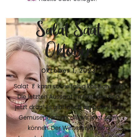
Salat Saat
Oktober
Oktober 1, 2023
Salat 🥬 kann so vielfältig köstlich sein!
Die letzten Aussaat im Oktober sind
jetzt dran! Es gibt doch ein paar feine
Gemüsepflanzen, die wir jetzt säen
können. Der Wintersalat wird