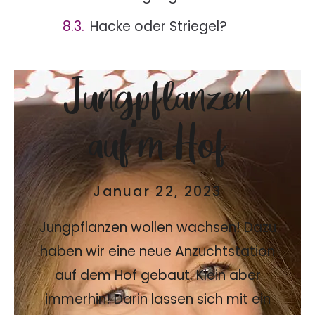
Hacke oder Striegel?
Jungpflanzen
auf’m Hof
Januar 22, 2023
Jungpflanzen wollen wachsen! Dazu
haben wir eine neue Anzuchtstation
auf dem Hof gebaut. Klein aber
immerhin! Darin lassen sich mit ein