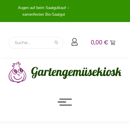
Augen auf beim Saatgutkauf –
samenfestes Bio-Saatgut
0,00
€