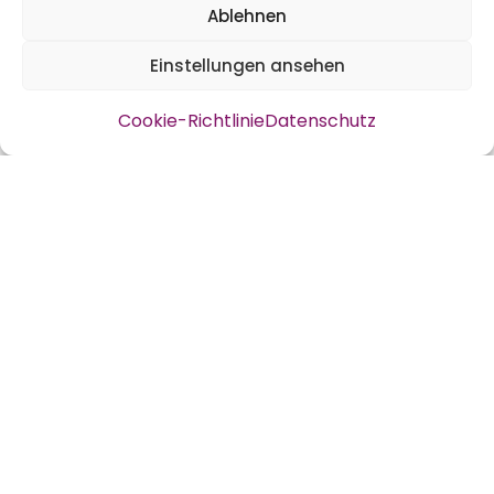
da wird es dieses Jahr etwas mehr zu
Ablehnen
geben bei uns.
Einstellungen ansehen
Mischkulturen in Posterformat
Cookie-Richtlinie
Datenschutz
Ab jetzt gibt es im
Aussaatkalender
das
Mischkulturposter – oder ihr könnt es für
kleines Geld auch einzeln im Kiosk
bekommen. Da haben wir auf A2-Größe
unser Sortiment zum Thema
Nachbarschaft unter die Lupe genommen.
Das Ergebnis dieser Tüfftelei gibt es nun als
übersichtliche Darstellung.