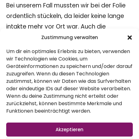
Bei unserem Fall mussten wir bei der Folie
ordentlich stückeln, da leider keine lange
intakte mehr vor Ort war. Auch die
Beschwerung war mühselig, da wir so viele
Zustimmung verwalten
einzelne Steine brauchten – da wäre für
Um dir ein optimales Erlebnis zu bieten, verwenden
einen Vergleich bestimmt eine andere
wir Technologien wie Cookies, um
Geräteinformationen zu speichern und/oder darauf
Ausgangslage hilfreicher gewesen. Aber es
zuzugreifen. Wenn du diesen Technologien
ist wie es ist und wir versuchen das beste
zustimmst, können wir Daten wie das Surfverhalten
oder eindeutige IDs auf dieser Website verarbeiten.
draus zu machen.
Wenn du deine Zustimmung nicht erteilst oder
Praktisch war der Axel, der hat uns gut
zurückziehst, können bestimmte Merkmale und
unterstützt! Welche der drei Varianten für
Funktionen beeinträchtigt werden.
uns nun passend ist und was es sonst noch
Akzeptieren
so zum Thema Bodenpflege zu lernen gibt,