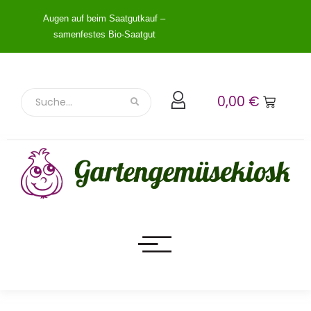
Augen auf beim Saatgutkauf –
samenfestes Bio-Saatgut
0,00
€