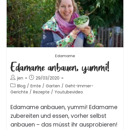
Edamame
Edamame anbauen, yummi!
jen
29/03/2020
Blog
/
Ernte
/
Garten
/
Geht-immer-
Gerichte
/
Rezepte
/
Youtubevideo
Edamame anbauen, yummi! Edamame
zubereiten und essen, vorher selbst
anbauen – das müsst ihr ausprobieren!