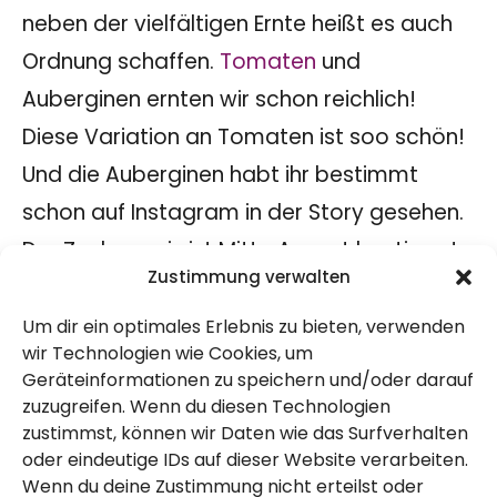
neben der vielfältigen Ernte heißt es auch
Ordnung schaffen.
Tomaten
und
Auberginen ernten wir schon reichlich!
Diese Variation an Tomaten ist soo schön!
Und die Auberginen habt ihr bestimmt
schon auf Instagram in der Story gesehen.
Der Zuckermais ist Mitte August bestimmt
Zustimmung verwalten
dann auch soweit.
Die
Möhren
dünnen wir aus und sicher sind
Um dir ein optimales Erlebnis zu bieten, verwenden
wir Technologien wie Cookies, um
da auch schon die ersten zur Ernte dabei.
Geräteinformationen zu speichern und/oder darauf
Ebenso die Kartoffeln und die Rote Bete.
zuzugreifen. Wenn du diesen Technologien
zustimmst, können wir Daten wie das Surfverhalten
Der Anbau von Gemüse und vor allem bei
oder eindeutige IDs auf dieser Website verarbeiten.
Kartoffeln lohnt sich bei der aktuellen
Wenn du deine Zustimmung nicht erteilst oder