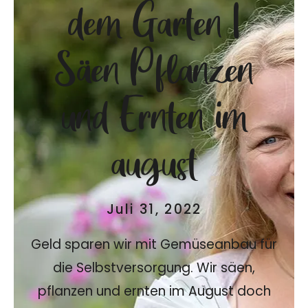
dem Garten |
Säen Pflanzen
und Ernten im
august
Juli 31, 2022
Geld sparen wir mit Gemüseanbau für
die Selbstversorgung. Wir säen,
pflanzen und ernten im August doch