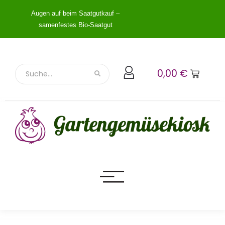
Augen auf beim Saatgutkauf –
samenfestes Bio-Saatgut
0,00
€