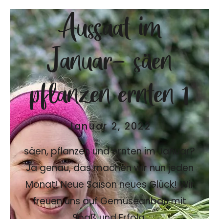
Aussaat im
Januar- säen
pflanzen ernten 1
Januar 2, 2022
säen, pflanzen und ernten im Januar?
Ja genau, das machen wir nun jeden
Monat! Neue Saison neues Glück! Wir
freuen uns auf Gemüseanbau mit
Spaß und Erfolg.