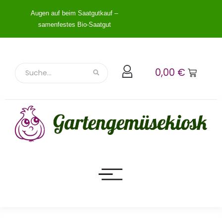
Augen auf beim Saatgutkauf –
samenfestes Bio-Saatgut
0,00
€