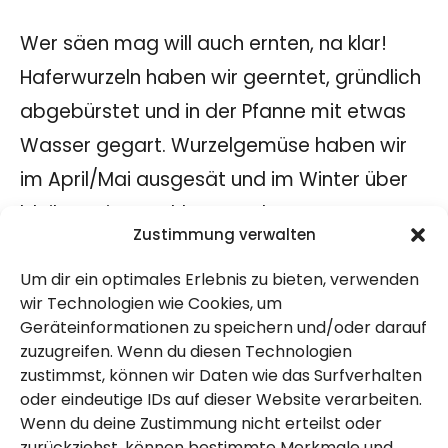
Wer säen mag will auch ernten, na klar!
Haferwurzeln haben wir geerntet, gründlich
abgebürstet und in der Pfanne mit etwas
Wasser gegart. Wurzelgemüse haben wir
im April/Mai ausgesät und im Winter über
bleibt es im Hochbeet stehen.
Zustimmung verwalten
Die
Möhren
werden von März bis Juli
Um dir ein optimales Erlebnis zu bieten, verwenden
ausgesät, unsere aktuellen haben wir im
wir Technologien wie Cookies, um
Mai ausgesät.
Geräteinformationen zu speichern und/oder darauf
Zwiebelgemüse ernten wir an frostfreien
zuzugreifen. Wenn du diesen Technologien
zustimmst, können wir Daten wie das Surfverhalten
Tagen auch im Januar.
Lauchzwiebel
und
oder eindeutige IDs auf dieser Website verarbeiten.
Winterporree! Die Lauchzwiebel ist
Wenn du deine Zustimmung nicht erteilst oder
zurückziehst, können bestimmte Merkmale und