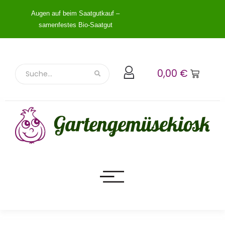
Augen auf beim Saatgutkauf –
samenfestes Bio-Saatgut
0,00
€