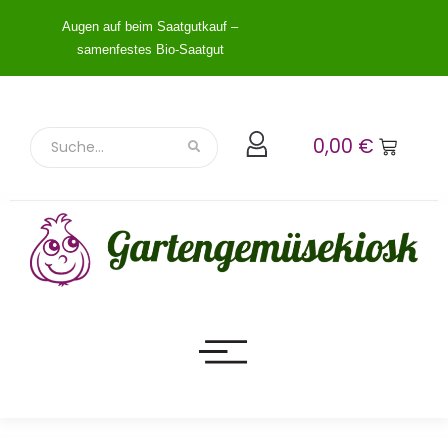
Augen auf beim Saatgutkauf –
samenfestes Bio-Saatgut
0,00
€