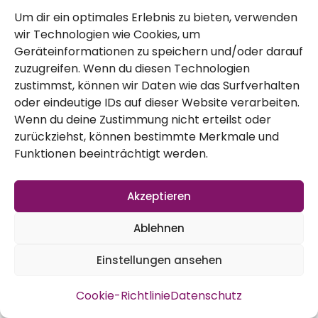
verwenden wir recycelte gedämpfte
Um dir ein optimales Erlebnis zu bieten, verwenden
Komposterde. Ungefähr acht Wochen
wir Technologien wie Cookies, um
Geräteinformationen zu speichern und/oder darauf
nach der Aussaat ist es Zeit die
zuzugreifen. Wenn du diesen Technologien
Jungpflanzen zu vereinzeln und zu
zustimmst, können wir Daten wie das Surfverhalten
selektieren. Das machen wir mit Wasser so
oder eindeutige IDs auf dieser Website verarbeiten.
Wenn du deine Zustimmung nicht erteilst oder
dass wir die Pflanzen vorsichtig trennen
zurückziehst, können bestimmte Merkmale und
können. Haben wir die schönsten
Funktionen beeinträchtigt werden.
aussortiert, werden diese an den Wurzeln
Akzeptieren
beschnitten, um das Wurzelwachstum
anzuregen und die Pflanzung zu erleichtern.
Ablehnen
Im oberen Bereich kürzen wir diese auch 1/3
Einstellungen ansehen
ein, damit sie nicht auf dem Boden legen
und gegebenenfalls faulen.
Cookie-Richtlinie
Datenschutz
Pflege von Winterporree im