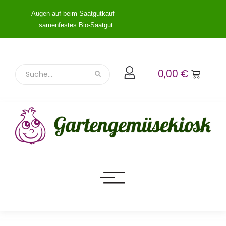
Augen auf beim Saatgutkauf –
samenfestes Bio-Saatgut
0,00
€