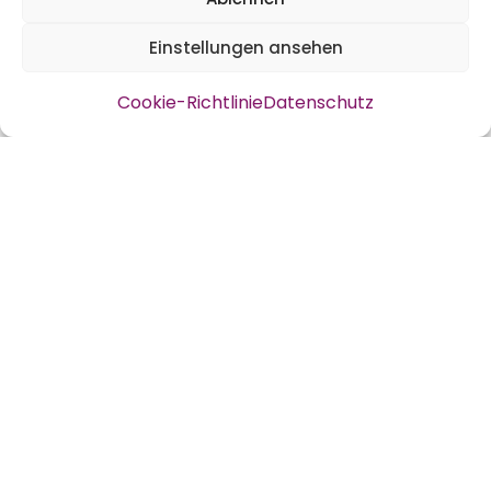
Effektive Mikroorganismen hinzu. Wir wir
Einstellungen ansehen
unsere Jauche im Detail herstellen haben
wir in einem Video festgehalten, das lässt
Cookie-Richtlinie
Datenschutz
sich komfortabler anschauen ; )
Nachtrag: Die Menge des Urgesteinsmehl
werden wir nächstes Mal reduzieren und
schauen ob das nicht auch ausreicht.
Allerdings ist ein Kilo weniger Mehl als die
Angabe vermuten lässt.