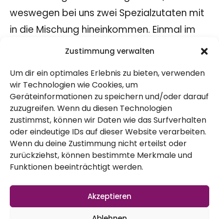
weswegen bei uns zwei Spezialzutaten mit
in die Mischung hineinkommen. Einmal im
Monat wird die Mischung angesetzt, einen
Zustimmung verwalten
Monat braucht sie ungefähr zum fertig
Um dir ein optimales Erlebnis zu bieten, verwenden
werden – manchmal ist sie auch schneller
wir Technologien wie Cookies, um
– und einmal im Monat gießen wir unsere
Geräteinformationen zu speichern und/oder darauf
zuzugreifen. Wenn du diesen Technologien
Starkzehrer mit dem Gemisch (1 zu 10).
zustimmst, können wir Daten wie das Surfverhalten
Einfacher als man denkt
oder eindeutige IDs auf dieser Website verarbeiten.
Wenn du deine Zustimmung nicht erteilst oder
Um Brennesseljauche herzustellen braucht
zurückziehst, können bestimmte Merkmale und
man im Grunde eigentlich nicht viel. Ein
Funktionen beeinträchtigt werden.
Behältnis, am besten aus Kunstoff oder
Akzeptieren
Holz, Brennnesseln und Wasser. Bei uns
kommen eben noch Urgesteinsmehl und
Ablehnen