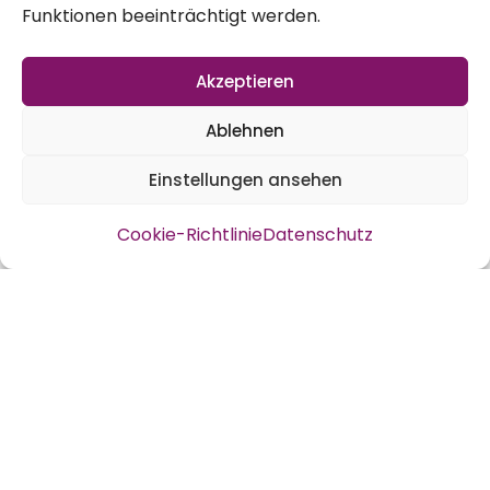
ist sie hier im Garten nicht allzuoft zu sehen.
Funktionen beeinträchtigt werden.
Umso mehr freut man sich über ein paar
Akzeptieren
hübsche Frostbilder. Habt ihr schöne
Winterbilder gemacht? Lasst doch einen
Ablehnen
Link in den Kommentaren unter dem Artikel
Einstellungen ansehen
hier da.
Gedanken zum Gartenrundgang Dezember
Cookie-Richtlinie
Datenschutz
Sind wir eigentlich die einzigen, die ihren
Rosmarin auch schonmal als
Weihnachtsbaum im Garten einsetzen?
Und wer hat die Winterkefe auch im
Garten? Frisches Grün im Garten macht
mich immer wieder glücklich, sei es der