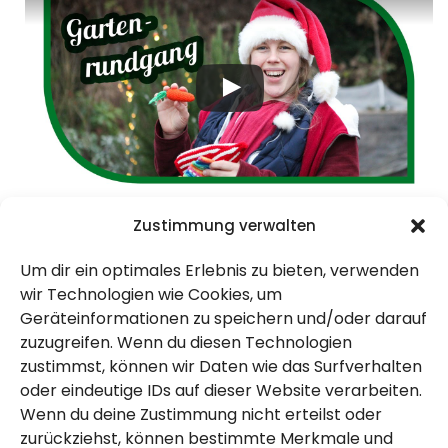
Fotografieren im Garten
Zustimmung verwalten
Für die Fotofans unter uns; wenn machbar,
Um dir ein optimales Erlebnis zu bieten, verwenden
geht unbedingt morgens in den Garten,
wir Technologien wie Cookies, um
Geräteinformationen zu speichern und/oder darauf
wenn die Sonne und der Frost ihr Spiel
zuzugreifen. Wenn du diesen Technologien
zeigen. Da lassen sich hübsche Bilder im
zustimmst, können wir Daten wie das Surfverhalten
oder eindeutige IDs auf dieser Website verarbeiten.
Garten aufnehmen. Die Sonne haben wir
Wenn du deine Zustimmung nicht erteilst oder
leider ab und an verpasst, denn im Winter
zurückziehst, können bestimmte Merkmale und