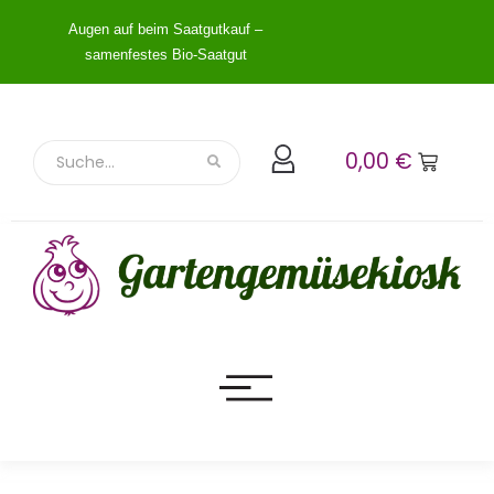
Augen auf beim Saatgutkauf –
samenfestes Bio-Saatgut
0,00
€