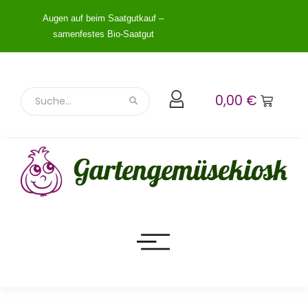
Augen auf beim Saatgutkauf –
samenfestes Bio-Saatgut
0,00
€