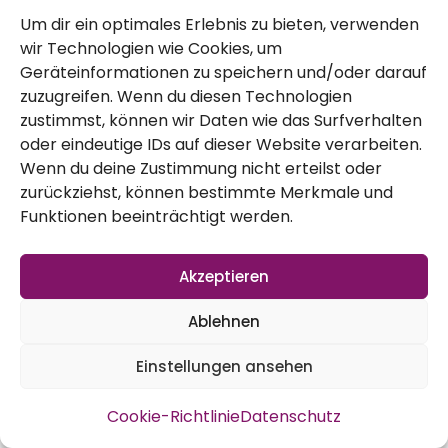
Um dir ein optimales Erlebnis zu bieten, verwenden
Teil, den wir nicht direkt verarbeiten einfach
wir Technologien wie Cookies, um
gewürfelt und eingefroren. Zum
Geräteinformationen zu speichern und/oder darauf
Geschmack: Er ist sehr mild und auch roh
zuzugreifen. Wenn du diesen Technologien
zustimmst, können wir Daten wie das Surfverhalten
richtig lecker. Kocht man ihn (oder
oder eindeutige IDs auf dieser Website verarbeiten.
dämpft) wird er noch süßer. Ein weiteres
Wenn du deine Zustimmung nicht erteilst oder
zurückziehst, können bestimmte Merkmale und
Highlight waren für uns definitiv auch die
Funktionen beeinträchtigt werden.
Pepinos, also die Melonenbirnen. Zwar lief
das dieses Jahr noch nicht perfekt, aber
Akzeptieren
hoffentlich 2017 durch die Überwinterung
Ablehnen
der Pflanze. Dieses Jahr sind sie vor dem
Einstellungen ansehen
Frost nicht wirklich reif geworden – aber
doch soweit, dass sie im Haus nachreifen
Cookie-Richtlinie
Datenschutz
konnten. Und das war toll. Die Früchte, die