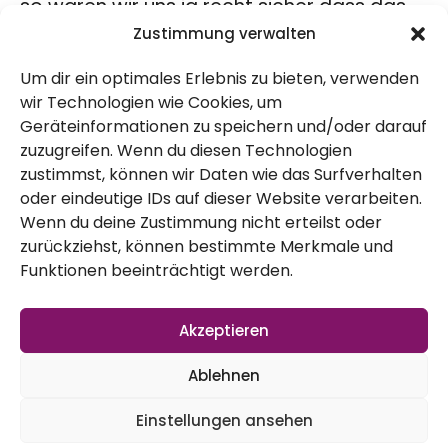
so waren wir uns ja recht sicher dass das
Zustimmung verwalten
Beet schon eher ausgelaugt sein dürfte.
Streng nach Packungsangabe
Um dir ein optimales Erlebnis zu bieten, verwenden
wir Technologien wie Cookies, um
Nach den Angaben der Packung haben wir
Geräteinformationen zu speichern und/oder darauf
zuzugreifen. Wenn du diesen Technologien
gearbeitet, das heißt bevor die Pflanzen
zustimmst, können wir Daten wie das Surfverhalten
rein kamen, wurde das Beet mit Dünger
oder eindeutige IDs auf dieser Website verarbeiten.
bestückt – einmal mit Guano und einmal
Wenn du deine Zustimmung nicht erteilst oder
zurückziehst, können bestimmte Merkmale und
mit dem Klee-Dünger. Die zweite Düngung
Funktionen beeinträchtigt werden.
erfolgte erst nach sechs bis acht Wochen,
da mussten wir dann den Mulch zur Seite
Akzeptieren
schieben, um die Erde gedüngt zu
Ablehnen
bekommen.
Menge und Handhabe
Einstellungen ansehen