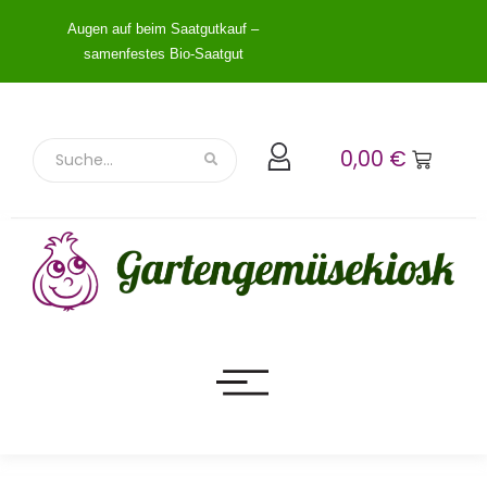
Augen auf beim Saatgutkauf –
samenfestes Bio-Saatgut
0,00
€