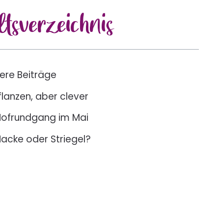
lts
verzeichnis
ere Beiträge
flanzen, aber clever
Hofrundgang im Mai
acke oder Striegel?