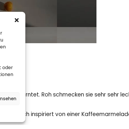
ir
zu
sen
t oder
tionen
en geerntet. Roh schmecken sie sehr sehr lecker
ansehen
tamin-C.
ls war ich inspiriert von einer Kaffeemarmelad