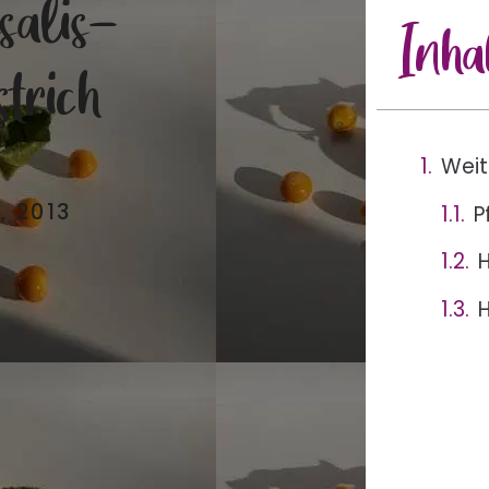
alis-
Inha
trich
Weit
, 2013
P
H