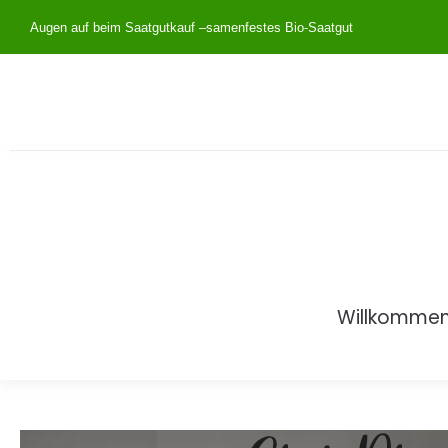
Augen auf beim Saatgutkauf –
samenfestes Bio-Saatgut
Willkomme