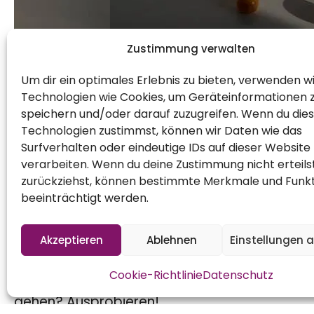
Zustimmung verwalten
Um dir ein optimales Erlebnis zu bieten, verwenden w
Technologien wie Cookies, um Geräteinformationen 
speichern und/oder darauf zuzugreifen. Wenn du die
Technologien zustimmst, können wir Daten wie das
Surfverhalten oder eindeutige IDs auf dieser Website
verarbeiten. Wenn du deine Zustimmung nicht erteils
zurückziehst, können bestimmte Merkmale und Funk
beeinträchtigt werden.
0,5 kg Physalis/Kapstachelbeeren aus dem Gart
Akzeptieren
Ablehnen
Einstellungen 
zitrusartig. Die Beeren sind ja auch voll mit Vi
Cookie-Richtlinie
Datenschutz
Nach dem heutigen Besuch eines Herbstfestiva
gehen? Ausprobieren!