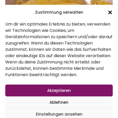
Zustimmung verwalten
Um dir ein optimales Erlebnis zu bieten, verwenden
wir Technologien wie Cookies, um
Geräteinformationen zu speichern und/oder darauf
zuzugreifen. Wenn du diesen Technologien
Mal ein anderer Kürbis. Die Ernte von
zustimmst, können wir Daten wie das Surfverhalten
diesem Kürbis war dieses Jahr sehr
oder eindeutige IDs auf dieser Website verarbeiten.
Wenn du deine Zustimmung nicht erteilst oder
ertragreich, das freut den Gärtner. Den
zurückziehst, können bestimmte Merkmale und
Kürbis habe ich rund herum mit einem
Funktionen beeinträchtigt werden.
Spieß eingepiekst und ca. 45 min in einem
Topf gekocht. Die Schale lässt sich dann
Akzeptieren
sehr leicht lösen. Das innere kann man dann
Ablehnen
mit Gabeln auseinander ziehen und dann
Einstellungen ansehen
kommen auch die sogenannten Spaghetti