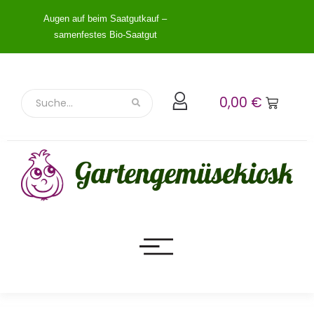
Augen auf beim Saatgutkauf –
samenfestes Bio-Saatgut
0,00
€