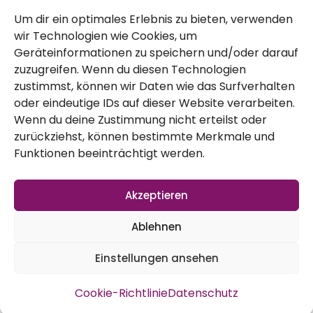
Um dir ein optimales Erlebnis zu bieten, verwenden
Jetzt im goldenen Herbst konnten wir
wir Technologien wie Cookies, um
Geräteinformationen zu speichern und/oder darauf
endlich unseren Mais ernten. Ein kleines Feld,
zuzugreifen. Wenn du diesen Technologien
das nebenbei super als Sichtschutz diente,
zustimmst, können wir Daten wie das Surfverhalten
oder eindeutige IDs auf dieser Website verarbeiten.
brachte ca. 80 Kolben Mais. Zwar sind die
Wenn du deine Zustimmung nicht erteilst oder
alle unterschiedlich groß und es gab auch
zurückziehst, können bestimmte Merkmale und
Verluste, die Ernte ist gelungen.
Funktionen beeinträchtigt werden.
Akzeptieren
Ablehnen
Einstellungen ansehen
Cookie-Richtlinie
Datenschutz