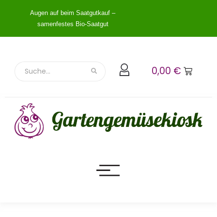
Augen auf beim Saatgutkauf –
samenfestes Bio-Saatgut
0,00
€