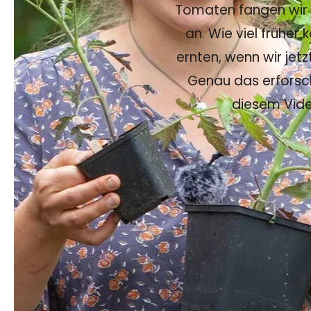
Tomaten fangen wir 
an. Wie viel früher 
ernten, wenn wir jet
Genau das erforsch
diesem Vide