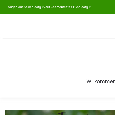
Augen auf beim Saatgutkauf –
samenfestes Bio-Saatgut
Willkomme