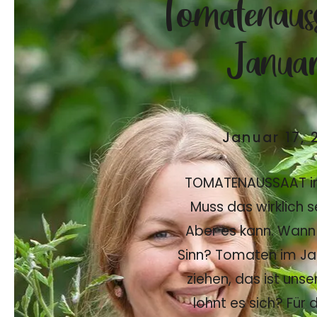
Tomatenaus
Januar
Januar 17, 
TOMATENAUSSAAT i
Muss das wirklich s
Aber es kann. Wann
Sinn? Tomaten im Ja
ziehen, das ist unse
lohnt es sich? Für 