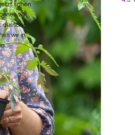
jetzt schon
können wir
zt aussäen?
en wir in
o.