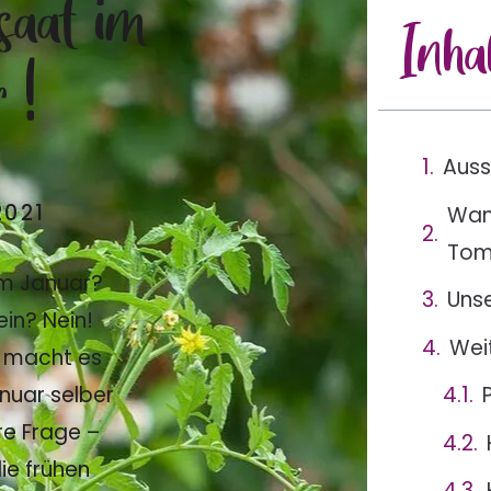
saat im
Inha
 !
Auss
2021
Wan
Tom
m Januar?
Unse
ein? Nein!
Wei
 macht es
nuar selber
re Frage –
die frühen