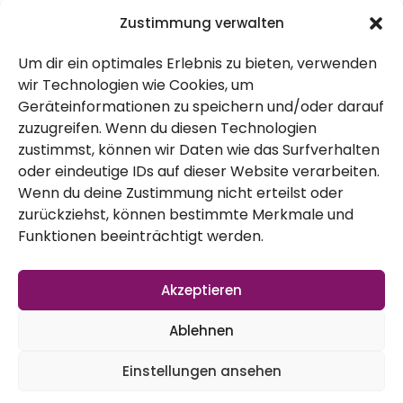
Zustimmung verwalten
Um dir ein optimales Erlebnis zu bieten, verwenden
Rettet das Huhn!
wir Technologien wie Cookies, um
So heißt der Verein, der es sich zur Aufgabe
Geräteinformationen zu speichern und/oder darauf
zuzugreifen. Wenn du diesen Technologien
gemacht hat Hennen aus Industrieanlagen
zustimmst, können wir Daten wie das Surfverhalten
zu übernehmen und sie einem friedlichen
oder eindeutige IDs auf dieser Website verarbeiten.
Wenn du deine Zustimmung nicht erteilst oder
Leben statt einem Suppentopf zuzuführen.
zurückziehst, können bestimmte Merkmale und
Manche dieser Hühner sind etwas
Funktionen beeinträchtigt werden.
„zerrupft“, federlos oder haben Macken. Um
die empfindliche Hühnerhaut zu
Akzeptieren
schützen sowie im Winter Wärme zu geben,
Ablehnen
fertigt der Verein die Hühnerpullis an. Und
Einstellungen ansehen
wie man diese basteln oder auch nähen