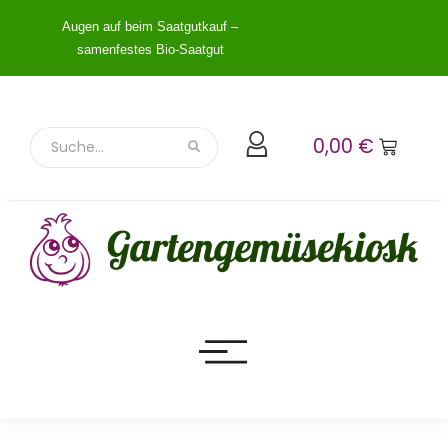
Augen auf beim Saatgutkauf –
samenfestes Bio-Saatgut
0,00
€