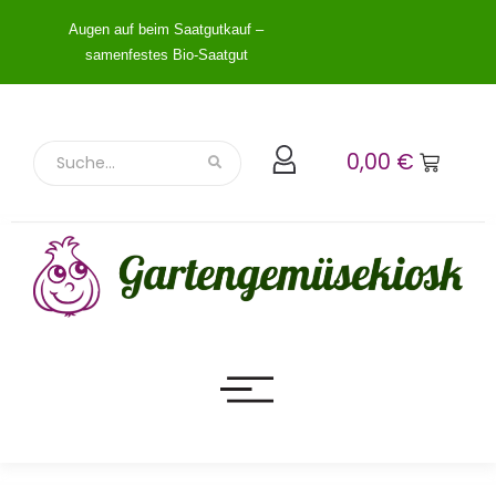
Augen auf beim Saatgutkauf –
samenfestes Bio-Saatgut
0,00
€