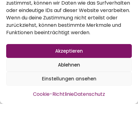
zustimmst, können wir Daten wie das Surfverhalten
Es wird wieder Zeit, der Flieder hat
oder eindeutige IDs auf dieser Website verarbeiten.
angefangen, die Holunderblüte folgt und
Wenn du deine Zustimmung nicht erteilst oder
zurückziehst, können bestimmte Merkmale und
dann kommen auch noch die Rosen.
Funktionen beeinträchtigt werden.
Bestimmt bin ich nicht die einzige, die
gerne Sirup und andere Dinge herstellt. Mit
Akzeptieren
Liebe handgemacht, hübsch etikettiert und
Ablehnen
auch gerne mal von Herzen verschenkt –
das geht immer!
Einstellungen ansehen
Cookie-Richtlinie
Datenschutz