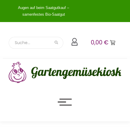
Augen auf beim Saatgutkauf –
samenfestes Bio-Saatgut
0,00
€