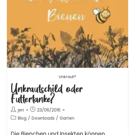
Unkraut?
Unkrautschild oder
Futtertanke?
jen
23/06/2016
Blog
/
Downloads
/
Garten
Die Bienchen und Insekten können