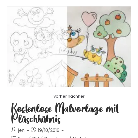
vorher nachher
Kostenlose Malvorlage mit
Plüschhühnis
jen
19/10/2016