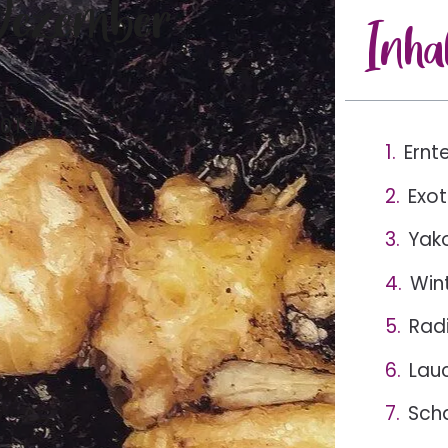
Dezember
Inha
2019
Ernt
Exo
Yako
Win
Rad
Lau
Sch