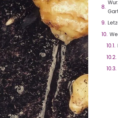
Wur
Gar
Letz
Wei