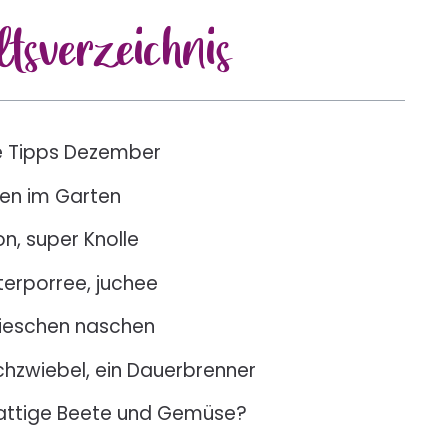
lts
verzeichnis
e Tipps Dezember
ten im Garten
n, super Knolle
terporree, juchee
ieschen naschen
chzwiebel, ein Dauerbrenner
attige Beete und Gemüse?