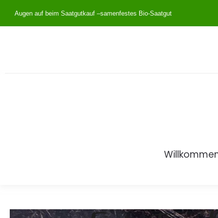
Augen auf beim Saatgutkauf –
samenfestes Bio-Saatgut
Willkomme