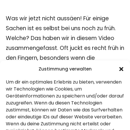
Was wir jetzt nicht aussäen! Für einige
Sachen ist es selbst bei uns noch zu früh.
Welche? Das haben wir in diesem Video
zusammengefasst. Oft juckt es recht früh in
den Fingern, besonders wenn die
Saisongartenplanung in vollen Zügen läuft.
Zustimmung verwalten
Manche Zeichnungen, Ideen und Vorhaben
Um dir ein optimales Erlebnis zu bieten, verwenden
wollen am liebsten sofort begonnen
wir Technologien wie Cookies, um
Geräteinformationen zu speichern und/oder darauf
werden. Eine ungefähre Planung für die
zuzugreifen. Wenn du diesen Technologien
Aussaaten im Jahr machen das
zustimmst, können wir Daten wie das Surfverhalten
Gartenleben leichter. Wann säen wir was
oder eindeutige IDs auf dieser Website verarbeiten.
Wenn du deine Zustimmung nicht erteilst oder
aus? Was wird jetzt bei uns noch nicht