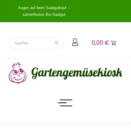
Augen auf beim Saatgutkauf –
samenfestes Bio-Saatgut
0,00
€