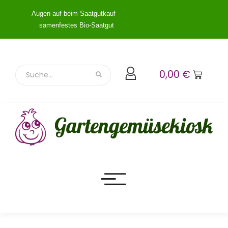
Augen auf beim Saatgutkauf –
samenfestes Bio-Saatgut
0,00
€