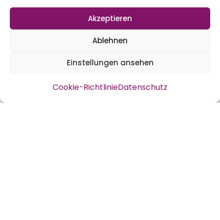
Frosthartes Blattgemüse
Akzeptieren
Unter biegbaren Elektroinstallationsrohren
Ablehnen
und Gemüseschutznetz sind Blattgemüse
Einstellungen ansehen
wie Feldsalat und Barbarakresse zu finden.
Sobald es nicht mehr friert und sie
Cookie-Richtlinie
Datenschutz
weiterwachsen werden wir sie weiter
beernten. Hingegen ernten wir den
Grünkohl,
Palmkohl
und auch den Rosenkohl
weiter. Der Rosenkohl schmeckt nach dem
Frost sogar roh sehr köstlich.
Vorsorge im Februar vor dem Schnee
Kartoffeln haben wir ausgebuddelt, ebenso