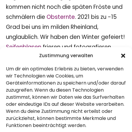
kommen nicht noch die späten Fröste und
schmälern die
Obsternte
. 2021 bis zu -15
Grad bei uns im milden Rheinland,
unglaublich. Wir haben den Winter gefeiert!
Seifenblasen
frieren und fotografieren,
Zustimmung verwalten
Rodeln, Schneesuppe kochen und und und.
Da zur Schneedecke nicht so viel im Garten
Um dir ein optimales Erlebnis zu bieten, verwenden
wir Technologien wie Cookies, um
zu sehen war (außer hübscher
Geräteinformationen zu speichern und/oder darauf
Impressionen) haben wir auch die
zuzugreifen. Wenn du diesen Technologien
Jungpflanzenanzuchtstation
mit
zustimmst, können wir Daten wie das Surfverhalten
oder eindeutige IDs auf dieser Website verarbeiten.
einbezogen.
Wenn du deine Zustimmung nicht erteilst oder
https://www.instagram.com/gartengemu
zurückziehst, können bestimmte Merkmale und
Funktionen beeinträchtigt werden.
esekiosk