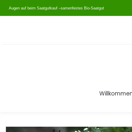
Augen auf beim Saatgutkauf –
samenfestes Bio-Saatgut
Willkomme