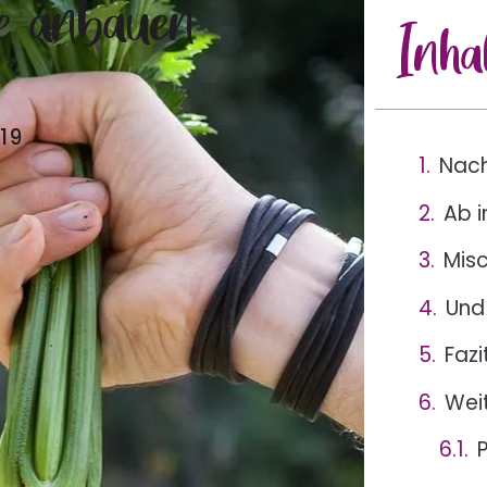
ie anbauen
Inha
19
Nach
Ab i
Misc
Und
Fazi
Wei