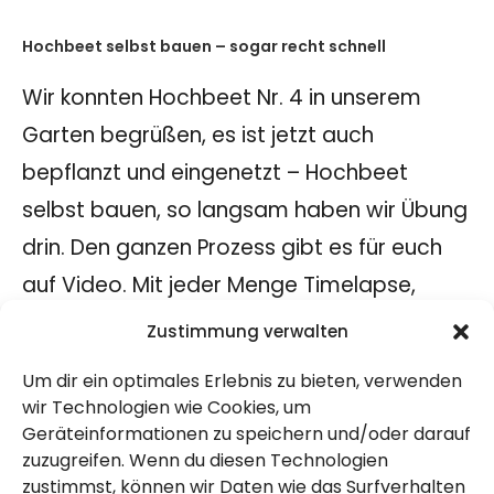
Hochbeet selbst bauen – sogar recht schnell
Wir konnten Hochbeet Nr. 4 in unserem
Garten begrüßen, es ist jetzt auch
bepflanzt und eingenetzt – Hochbeet
selbst bauen, so langsam haben wir Übung
drin. Den ganzen Prozess gibt es für euch
auf Video. Mit jeder Menge Timelapse,
schnellen Regenwürmern und dem
Zustimmung verwalten
schnellsten Handwerker überhaupt!
Um dir ein optimales Erlebnis zu bieten, verwenden
Video zum Hochbeet Nr. 4
wir Technologien wie Cookies, um
Geräteinformationen zu speichern und/oder darauf
Es ist diesmal ein Teil geworden und darin
zuzugreifen. Wenn du diesen Technologien
enthalten sind der Bau, die Befüllung, die
zustimmst, können wir Daten wie das Surfverhalten