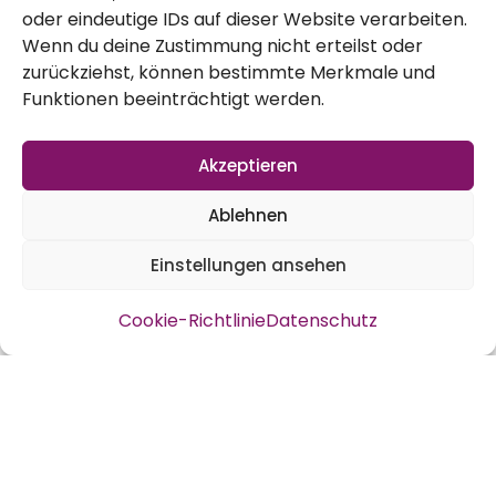
oder eindeutige IDs auf dieser Website verarbeiten.
Bepflanzung und die Installation des
Wenn du deine Zustimmung nicht erteilst oder
Schutznetzes. Also kurz und knackig. Wie
zurückziehst, können bestimmte Merkmale und
gefällt es euch?
Funktionen beeinträchtigt werden.
Hier könnt ihr es auch anschauen:
Akzeptieren
Ablehnen
Einstellungen ansehen
Cookie-Richtlinie
Datenschutz
Der Link zur Materialliste und der Bauplan
sind in diesem Beitrag verlinkt: