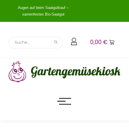
Augen auf beim Saatgutkauf –
samenfestes Bio-Saatgut
0,00
€