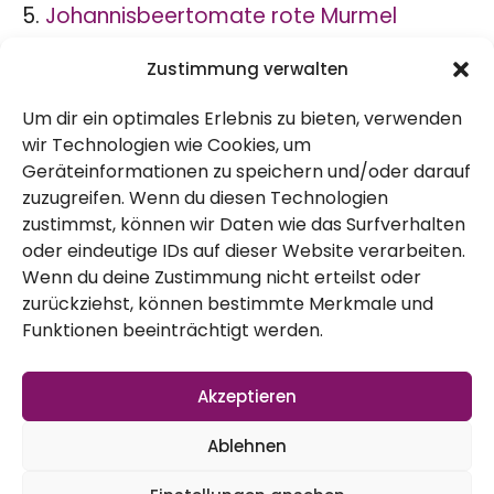
5.
Johannisbeertomate rote Murmel
6.
Ananas Tomate
Zustimmung verwalten
7.
San marzano
Um dir ein optimales Erlebnis zu bieten, verwenden
8. Andenhorn
wir Technologien wie Cookies, um
9. Ochsenherz Tomate
Geräteinformationen zu speichern und/oder darauf
zuzugreifen. Wenn du diesen Technologien
10. Yellow Pear
zustimmst, können wir Daten wie das Surfverhalten
11. Cleota Yellow
oder eindeutige IDs auf dieser Website verarbeiten.
12.
Tschernij Prinz
Wenn du deine Zustimmung nicht erteilst oder
zurückziehst, können bestimmte Merkmale und
13.
St. Pierre
Funktionen beeinträchtigt werden.
Na? Wie viele von den Sorten kennt ihr?
Habt ihr im Garten? Vielleicht habt ihr noch
Akzeptieren
tolle Empfehlungen für uns? Schreibt sie uns
Ablehnen
gerne unter das Video auf Youtube. Die