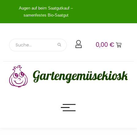
Augen auf beim Saatgutkauf –
samenfestes Bio-Saatgut
0,00
€