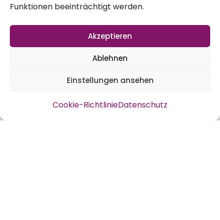
Funktionen beeinträchtigt werden.
Saatknollen sind stärker ausgetrieben als
die kleinen. Auch war ihr Wachstum zu
Akzeptieren
Beginn viel stärker.
Ablehnen
Einstellungen ansehen
Cookie-Richtlinie
Datenschutz
Die Kartoffeltonne im GGK
Unsere Kartoffeltonnen sind einfach nur
Bleche zum Zylinder geformt, unten sind sie