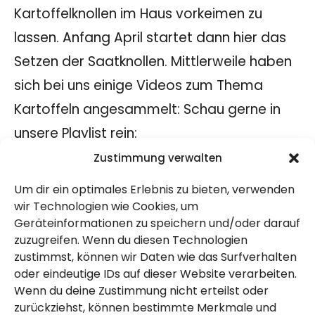
Kartoffelknollen im Haus vorkeimen zu
lassen. Anfang April startet dann hier das
Setzen der Saatknollen. Mittlerweile haben
sich bei uns einige Videos zum Thema
Kartoffeln angesammelt: Schau gerne in
unsere Playlist rein:
Playliste Kartoffelvideos
Zustimmung verwalten
Auf die Größe der Knollen kommt es an?
Um dir ein optimales Erlebnis zu bieten, verwenden
wir Technologien wie Cookies, um
Das wollten wir auch ganz genau wissen.
Geräteinformationen zu speichern und/oder darauf
Also haben wir vier Tonnen ausgewählt und
zuzugreifen. Wenn du diesen Technologien
zustimmst, können wir Daten wie das Surfverhalten
diese mit den Testkandidaten bestückt.
oder eindeutige IDs auf dieser Website verarbeiten.
Zwei Tonnen mit den kleinen Knollen und
Wenn du deine Zustimmung nicht erteilst oder
zwei mit den großen Knollen. Die großen
zurückziehst, können bestimmte Merkmale und