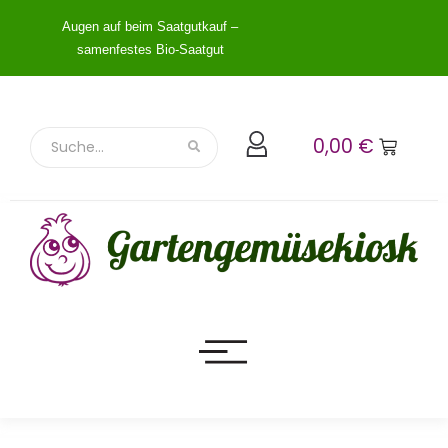
Augen auf beim Saatgutkauf –
samenfestes Bio-Saatgut
0,00
€