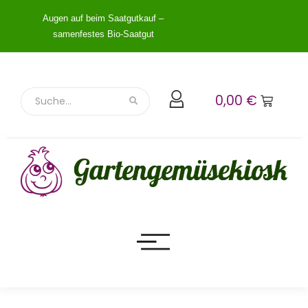
Augen auf beim Saatgutkauf –
samenfestes Bio-Saatgut
0,00
€