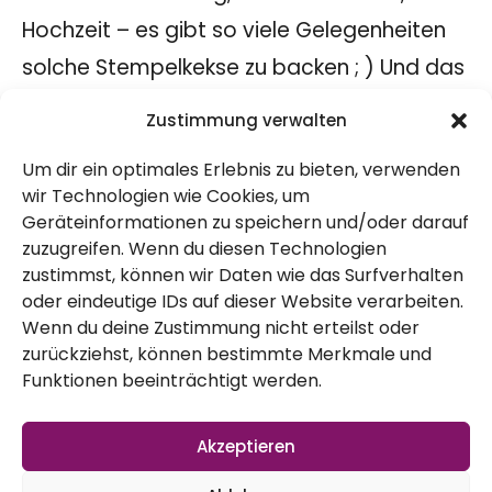
Hochzeit – es gibt so viele Gelegenheiten
solche Stempelkekse zu backen ; ) Und das
geht auch rein pflanzlich sehr einfach. Einen
Zustimmung verwalten
Keksstempel findest du z.B.
hier
.
Um dir ein optimales Erlebnis zu bieten, verwenden
Stempelkekse, Rezept
wir Technologien wie Cookies, um
Zutaten:
Geräteinformationen zu speichern und/oder darauf
zuzugreifen. Wenn du diesen Technologien
200 Gramm Mehl (oder einen Teil mit fein
zustimmst, können wir Daten wie das Surfverhalten
oder eindeutige IDs auf dieser Website verarbeiten.
gemahlenen Mandeln ersetzen)
Wenn du deine Zustimmung nicht erteilst oder
80 Gramm Alsan (kühl, aber nicht
zurückziehst, können bestimmte Merkmale und
Funktionen beeinträchtigt werden.
steinhart, alternativ Margarine)
85 Gramm Zucker (ggf. einen Teil mit
Akzeptieren
einer reifen Banane ersetzen)