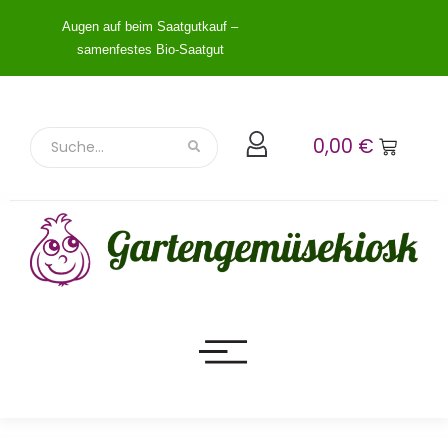
Augen auf beim Saatgutkauf –
samenfestes Bio-Saatgut
0,00
€