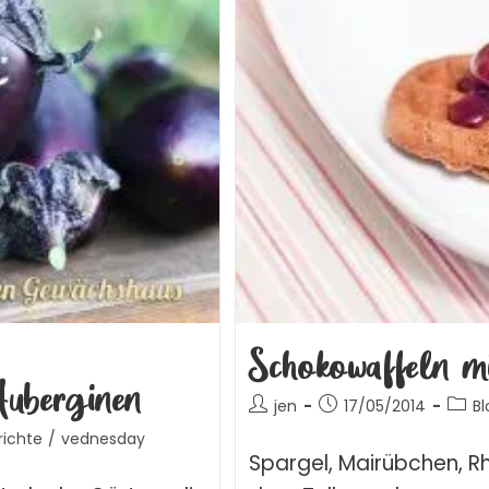
Schokowaffeln mi
Auberginen
jen
17/05/2014
Bl
ichte
/
vednesday
Spargel, Mairübchen, R