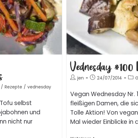
Vednesday #100 |
s
jen
24/07/2014
G
/
Rezepte
/
vednesday
Vegan Wednesday Nr. 1
 Tofu selbst
fleißigen Damen, die s
Sojabohnen und
Tolle Aktion! Von vega
nn nicht nur
Mal wieder Einblicke in 