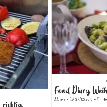
Food Diary Weihn
jen
27/12/2015
He
 richtig