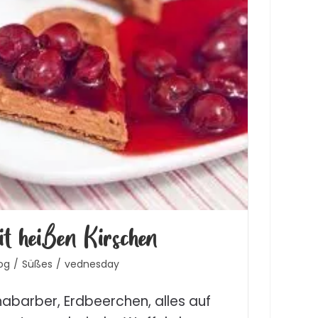
t heißen Kirschen
og
/
Süßes
/
vednesday
habarber, Erdbeerchen, alles auf