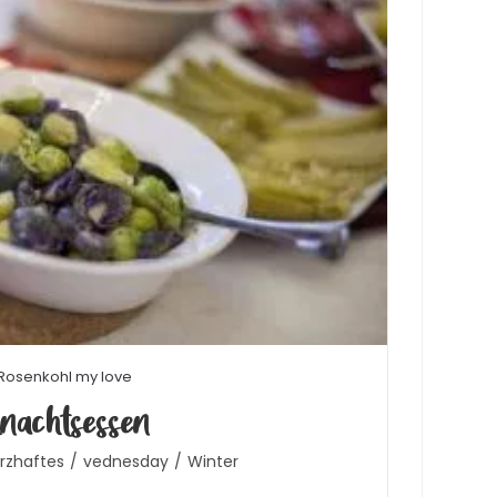
Rosenkohl my love
achtsessen
rzhaftes
/
vednesday
/
Winter