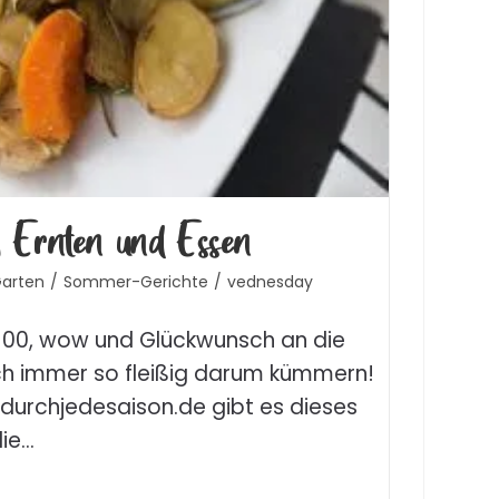
 Ernten und Essen
arten
/
Sommer-Gerichte
/
vednesday
00, wow und Glückwunsch an die
ich immer so fleißig darum kümmern!
ndurchjedesaison.de gibt es dieses
die…