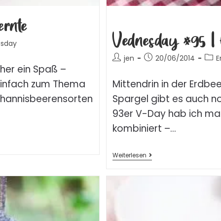
ernte
Vednesday #95 | 
sday
jen
20/06/2014
E
Eher ein Spaß –
Mittendrin in der Erdbe
 einfach zum Thema
Spargel gibt es auch no
Johannisbeerensorten
93er V-Day hab ich mal
kombiniert –…
Weiterlesen