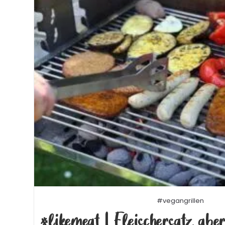
#vegangrillen
#likemeat | Fleischersatz aber