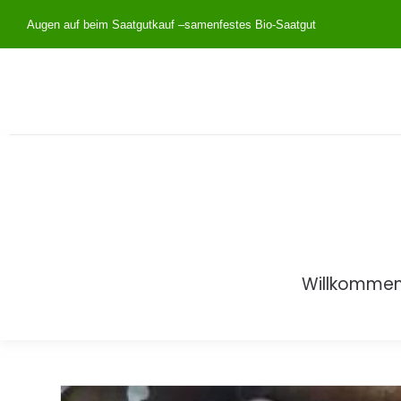
Augen auf beim Saatgutkauf –
samenfestes Bio-Saatgut
Willkomme