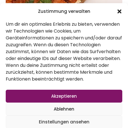
Zustimmung verwalten
Um dir ein optimales Erlebnis zu bieten, verwenden
Klingt
wir Technologien wie Cookies, um
komisch
Geräteinformationen zu speichern und/oder darauf
zuzugreifen. Wenn du diesen Technologien
, ist
zustimmst, können wir Daten wie das Surfverhalten
aber
oder eindeutige IDs auf dieser Website verarbeiten.
Wenn du deine Zustimmung nicht erteilst oder
tatsächl
zurückziehst, können bestimmte Merkmale und
ich
Funktionen beeinträchtigt werden.
vegan.
Dieser Mett-Nachbau besteht
Akzeptieren
aus Tomatenmark, flüssiger Gemüsebrühe,
Ablehnen
Salz und Pfeffer sowie Zwiebeln und etwas
Einstellungen ansehen
Öl.