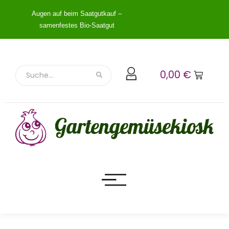
Augen auf beim Saatgutkauf –
samenfestes Bio-Saatgut
0,00
€