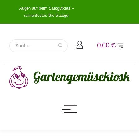
Augen auf beim Saatgutkauf –
samenfestes Bio-Saatgut
0,00
€