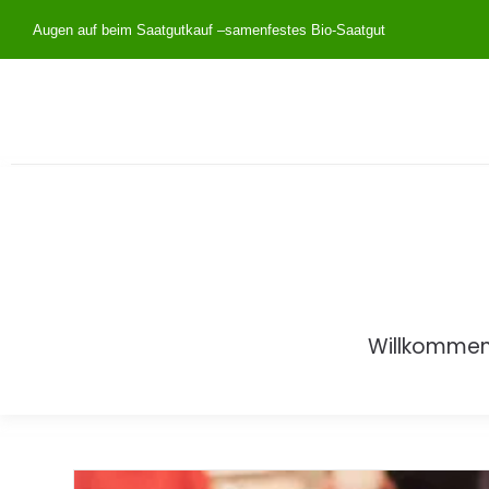
Augen auf beim Saatgutkauf –
samenfestes Bio-Saatgut
Willkomme