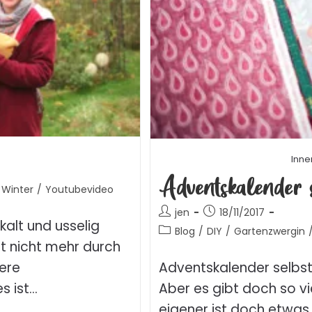
Inne
Adventskalender 
Winter
/
Youtubevideo
jen
18/11/2017
alt und usselig
Blog
/
DIY
/
Gartenzwergin
zt nicht mehr durch
ere
Adventskalender selbs
s ist…
Aber es gibt doch so vie
eigener ist doch etwas