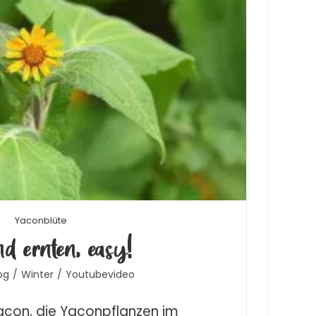
Yaconblüte
d ernten, easy!
og
/
Winter
/
Youtubevideo
acon, die Yaconpflanzen im