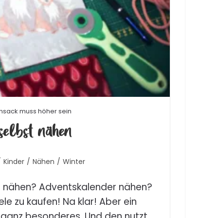
nsack muss höher sein
selbst nähen
/
Kinder
/
Nähen
/
Winter
t nähen? Adventskalender nähen?
le zu kaufen! Na klar! Aber ein
 ganz besonderes. Und den nutzt