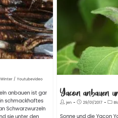
Winter
/
Youtubevideo
Yacon anbauen un
ln anbauen ist gar
ein schmackhaftes
jen
29/01/2017
Bl
an Schwarzwurzeln
Sonne und die Yacon Y
d sie unter den