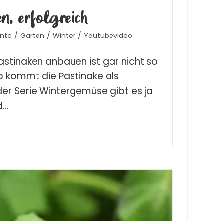
n, erfolgreich
rnte
/
Garten
/
Winter
/
Youtubevideo
stinaken anbauen ist gar nicht so
o kommt die Pastinake als
 der Serie Wintergemüse gibt es ja
d…