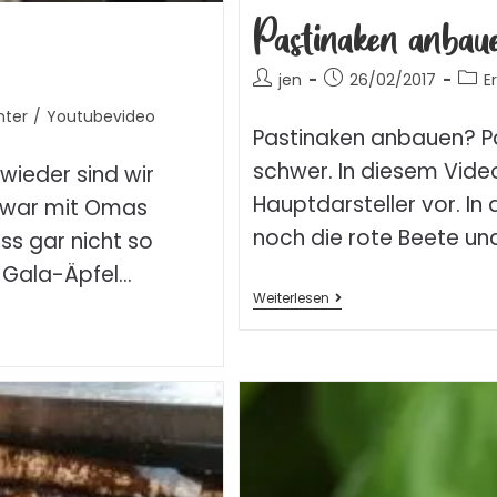
Pastinaken anbaue
jen
26/02/2017
E
nter
/
Youtubevideo
Pastinaken anbauen? Pa
schwer. In diesem Vide
wieder sind wir
Hauptdarsteller vor. In
zwar mit Omas
noch die rote Beete un
s gar nicht so
e Gala-Äpfel…
Weiterlesen