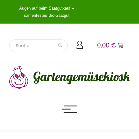
Augen auf beim Saatgutkauf –
samenfestes Bio-Saatgut
0,00
€