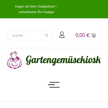
Augen auf beim Saatgutkauf –
samenfestes Bio-Saatgut
0,00
€