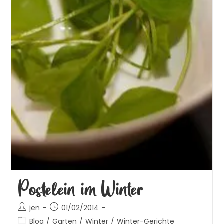
Postelein im Winter
jen
01/02/2014
Blog
/
Garten
/
Winter
/
Winter-Gerichte