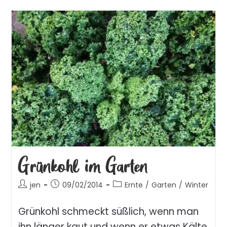
Grünkohl im Garten
jen
09/02/2014
Ernte
/
Garten
/
Winter
Grünkohl schmeckt süßlich, wenn man
ihn länger kaut und wenn er etwas Kälte