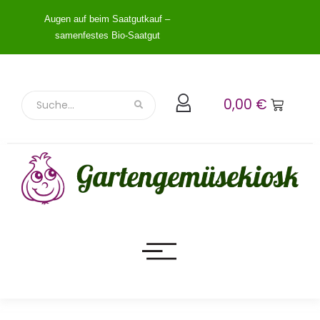
Augen auf beim Saatgutkauf –
samenfestes Bio-Saatgut
0,00
€