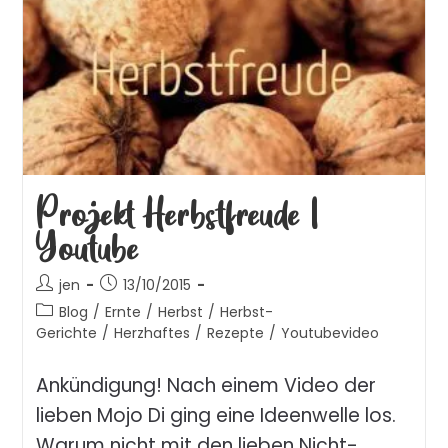
Projekt Herbstfreude |
Youtube
jen
13/10/2015
Blog
/
Ernte
/
Herbst
/
Herbst-
Gerichte
/
Herzhaftes
/
Rezepte
/
Youtubevideo
Ankündigung! Nach einem Video der
lieben Mojo Di ging eine Ideenwelle los.
Warum nicht mit den lieben Nicht-