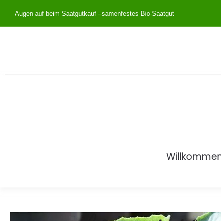
Augen auf beim Saatgutkauf –
samenfestes Bio-Saatgut
Willkomme