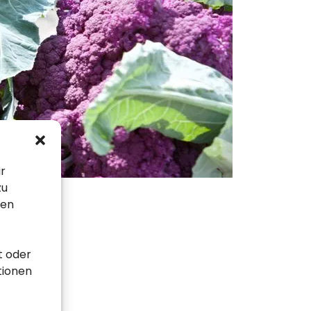
ir
zu
sen
t oder
tionen