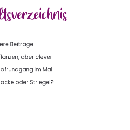
lts
verzeichnis
ere Beiträge
flanzen, aber clever
Hofrundgang im Mai
acke oder Striegel?