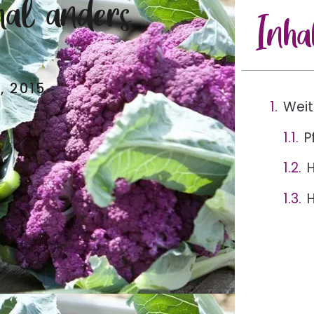
al anders
Inha
, 2015
Weit
P
H