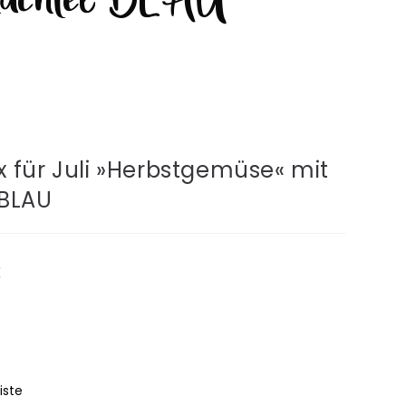
 für Juli »Herbstgemüse« mit
 BLAU
€
iste