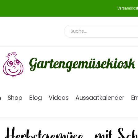
Versandkost
n
Shop
Blog
Videos
Aussaatkalender
E
i »Herbstgemüse« mit S