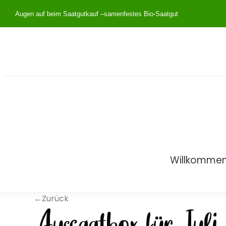
Augen auf beim Saatgutkauf –
samenfestes Bio-Saatgut
Willkomme
←Zurück
Aussaatbox für Jul