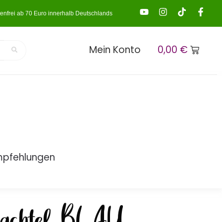
enfrei ab 70 Euro innerhalb Deutschlands
Mein Konto
0,00
€
mpfehlungen
chachtel BLAU