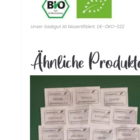
Unser Saatgut ist biozertifiziert. DE-ÖKO-022
Ähnliche Produkt