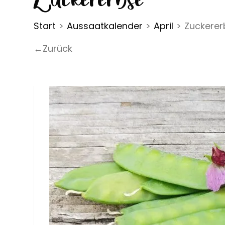
Start
>
Aussaatkalender
>
April
>
Zuckerer
←Zurück