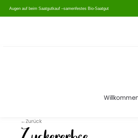
Augen auf beim Saatgutkauf –
samenfestes Bio-Saatgut
Willkomme
←Zurück
Zuckererbse