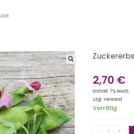
bse
Zuckererb
🔍
2,70
€
Enthält 7% MwSt
zzgl.
Versand
Vorrätig
-
+