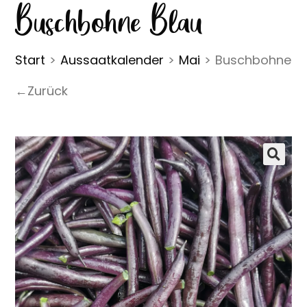
Buschbohne Blau
Start
>
Aussaatkalender
>
Mai
>
Buschbohne Bl
←Zurück
🔍