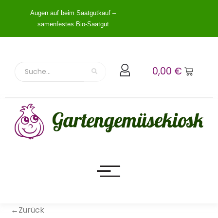
Augen auf beim Saatgutkauf –
samenfestes Bio-Saatgut
0,00
€
←Zurück